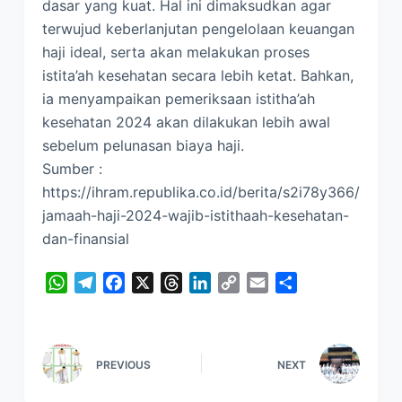
dasar yang kuat. Hal ini dimaksudkan agar
terwujud keberlanjutan pengelolaan keuangan
haji ideal, serta akan melakukan proses
istita’ah kesehatan secara lebih ketat. Bahkan,
ia menyampaikan pemeriksaan istitha’ah
kesehatan 2024 akan dilakukan lebih awal
sebelum pelunasan biaya haji.
Sumber :
https://ihram.republika.co.id/berita/s2i78y366/
jamaah-haji-2024-wajib-istithaah-kesehatan-
dan-finansial
W
T
F
X
T
L
C
E
S
h
e
a
h
i
o
m
h
a
l
c
r
n
p
a
a
t
e
e
e
k
y
i
r
PREVIOUS
NEXT
s
g
b
a
e
L
l
e
A
r
o
d
d
i