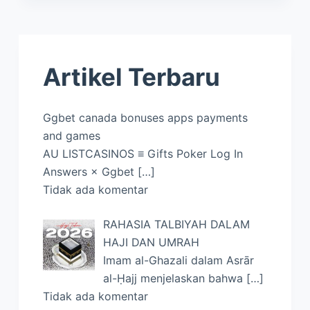
p
a
o
s
I
n
p
m
k
n
k
Artikel Terbaru
Ggbet canada bonuses apps payments
and games
AU LISTCASINOS ≡ Gifts Poker Log In
Answers × Ggbet
[…]
Tidak ada komentar
RAHASIA TALBIYAH DALAM
HAJI DAN UMRAH
Imam al-Ghazali dalam Asrār
al-Ḥajj menjelaskan bahwa
[…]
Tidak ada komentar