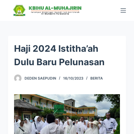
S
k
i
p
t
o
Haji 2024 Istitha’ah
c
Dulu Baru Pelunasan
o
n
t
DEDEN SAEPUDIN
16/10/2023
BERITA
e
n
t