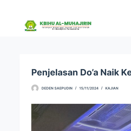
S
k
i
p
t
o
c
o
n
Penjelasan Do’a Naik Ke
t
e
DEDEN SAEPUDIN
15/11/2024
KAJIAN
n
t