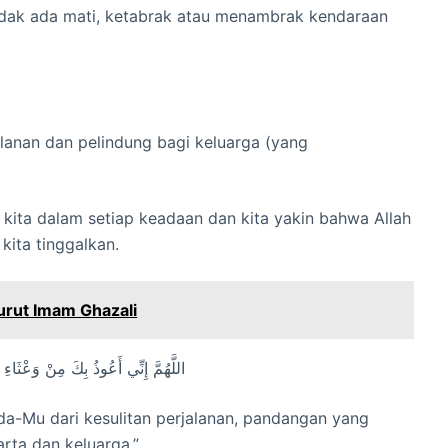
idak ada mati, ketabrak atau menambrak kendaraan
h
lanan dan pelindung bagi keluarga (yang
kita dalam setiap keadaan dan kita yakin bahwa Allah
kita tinggalkan.
rut Imam Ghazali
اللَّهُمَّ إِنِّي أَعُوذُ بِكَ مِنْ وَعْثَاء
da-Mu dari kesulitan perjalanan, pandangan yang
rta dan keluarga.”