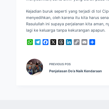
Kejadian buruk seperti yang terjadi di tol 
menyedihkan, oleh karena itu kita harus sena
Rasulullah ini supaya perjalanan kita aman, 
lagi ke keluarga tanpa kekurangan apapun.
W
T
F
X
T
L
C
E
S
h
e
a
h
i
o
m
h
a
l
c
r
n
p
a
a
t
e
e
e
k
y
i
r
PREVIOUS
POS
s
g
b
a
e
L
l
e
A
r
o
Penjelasan Do’a Naik Kendaraan
d
d
i
p
a
o
s
I
n
p
m
k
n
k