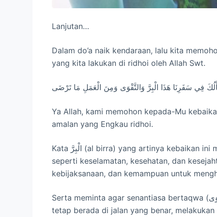
Lanjutan…
Dalam do’a naik kendaraan, lalu kita memoh
yang kita lakukan di ridhoi oleh Allah Swt.
Ya Allah, kami memohon kepada-Mu kebaikan
amalan yang Engkau ridhoi.
Kata الْبِرَّ (al birra) yang artinya kebaikan ini maknanya luas tidak hanya meliputi kebaikan duniawi,
seperti keselamatan, kesehatan, dan kesejah
kebijaksanaan, dan kemampuan untuk menghin
Serta meminta agar senantiasa bertaqwa (وَالتَّقْوَى) kepada Allah adalah upaya menjaga diri agar
tetap berada di jalan yang benar, melakukan 