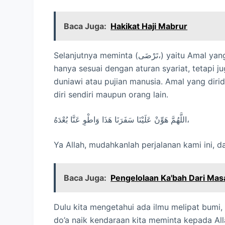
Baca Juga:
Hakikat Haji Mabrur
Selanjutnya meminta (تَرْضَى،) yaitu Amal yang diridai Allah, berarti semua tindakan yang bukan
hanya sesuai dengan aturan syariat, tetapi j
duniawi atau pujian manusia. Amal yang dir
diri sendiri maupun orang lain.
اللَّهُمَّ هَوِّنْ عَلَيْنَا سَفَرَنَا هَذَا وَاطْوِ عَنَّا بُعْدَهُ،
Ya Allah, mudahkanlah perjalanan kami ini, d
Baca Juga:
Pengelolaan Ka'bah Dari Mas
Dulu kita mengetahui ada ilmu melipat bumi,
do’a naik kendaraan kita meminta kepada All